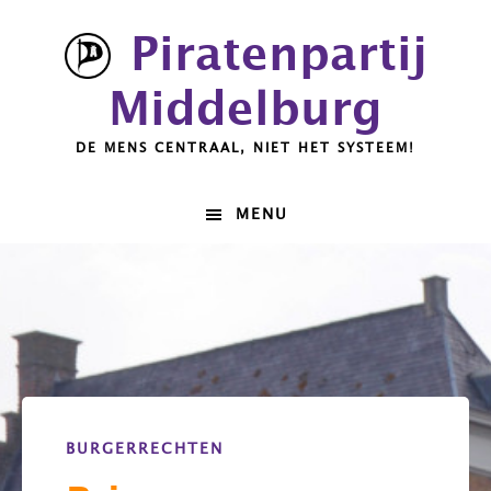
Spring
Door
Piratenpartij
naar
naar
de
de
Middelburg
hoofdnavigatie
hoofd
inhoud
DE MENS CENTRAAL, NIET HET SYSTEEM!
MENU
Hoofdinhoud
BURGERRECHTEN